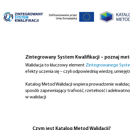
Zintegrowany System Kwalifikacji – poznaj met
Walidacja to kluczowy element
Zintegrowanego System
efekty uczenia się – czyli odpowiednią wiedzę, umieję
Katalog Metod Walidacji wspiera prowadzenie walidacj
sposób zapewniający trafność, rzetelność i adekwatnoś
w walidacji
Czym
jest Katalog Metod Walidacji?