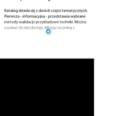
Katalog składa się z dwóch części tematycznych.
Pierwsza - informacyjna - przedstawia wybrane
metody walidacji i przykładowe techniki. Można
uzyskać do niej dostęp, klikając na jedną z
wymienionych poniżej metod lub wybierając w
menu głównym link "Metody walidacji". Druga część
katalogu - instruktażowa - zawiera informacje
przydatne w doborze właściwej metody oraz w
konstruowaniu narzędzi walidacji. Dostęp do tej
części katalogu zapewnia ikona "Dobór metod" lub
analogiczna opcja w menu głównym. Informacje z
każdej podstrony - opisy poszczególnych metod
oraz materiały instruktażowe - można ściągnąć w
pliku pdf.