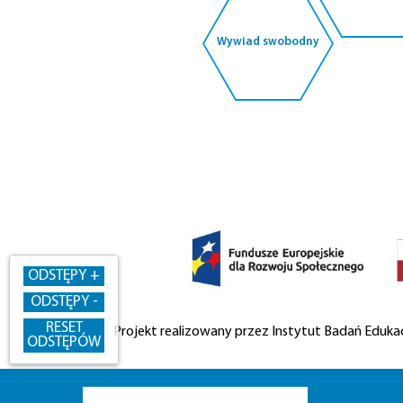
Edukacyjnych.
Wywiad swobodny
ODSTĘPY +
ODSTĘPY -
RESET
Projekt realizowany przez Instytut Badań Eduk
ODSTĘPÓW