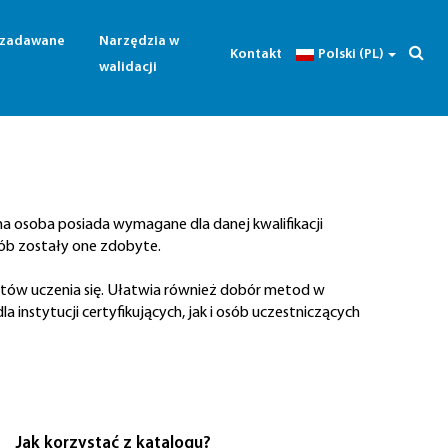
j zadawane
Narzędzia w
Kontakt
Polski (PL)
walidacji
ana osoba posiada wymagane dla danej kwalifikacji
sób zostały one zdobyte.
ektów uczenia się. Ułatwia również dobór metod w
instytucji certyfikujących, jak i osób uczestniczących
Jak
korzystać z katalogu?