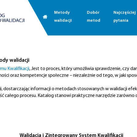
Metody
Dobór
Najczęście
walidacji
metod
pytania
ody walidacji
u Kwalifikacji
, Jest to proces, który umożliwia sprawdzenie, czy d
tności oraz kompetencje społeczne – niezależnie od tego, w jaki spo
i, dostarczając informacji o metodach stosowanych w walidacji ef
ć całego procesu. Katalog stanowi praktyczne narzędzie zarówno dla 
Walidacja
i Zintegrowany System Kwalifikacji