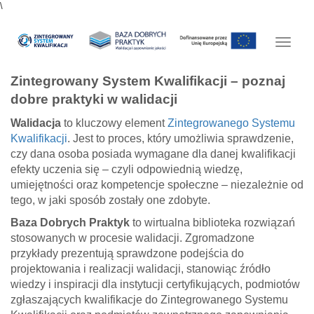
\
Toggle
navigat
Zintegrowany System Kwalifikacji – poznaj
dobre praktyki w walidacji
Uwaga:
Walidacja
to kluczowy element
Zintegrowanego Systemu
Kliknięcie
Kwalifikacji
. Jest to proces, który umożliwia sprawdzenie,
w
czy dana osoba posiada wymagane dla danej kwalifikacji
poniższy
efekty uczenia się – czyli odpowiednią wiedzę,
link
umiejętności oraz kompetencje społeczne – niezależnie od
spowoduje
tego, w jaki sposób zostały one zdobyte.
przekierowanie
Baza Dobrych Praktyk
to wirtualna biblioteka rozwiązań
na
stosowanych w procesie walidacji. Zgromadzone
inną
przykłady prezentują sprawdzone podejścia do
stronę
projektowania i realizacji walidacji, stanowiąc źródło
internetową:
wiedzy i inspiracji dla instytucji certyfikujących, podmiotów
Przejdź
zgłaszających kwalifikacje do Zintegrowanego Systemu
do