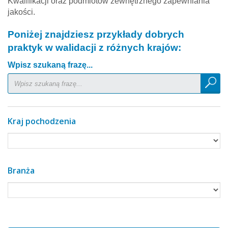
Kwalifikacji oraz podmiotów zewnętrznego zapewniania
strony
jakości.
Zintegrowanego
Systemu
Poniżej znajdziesz przykłady dobrych
Kwalifikacji
praktyk w walidacji z różnych krajów:
(otwiera
się
Wpisz szukaną frazę...
w
nowym
oknie)
Kraj pochodzenia
Wybierz kraj
Branża
Wybierz branżę